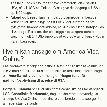
Thailand, Indien osv. for at have kommerciel diskussion i
USA, så vil US Visa Online (eVisa) give dig adgang til USA i
op til 90 dage.
Arbejd og besøg familie
: Hvis du planlægger at besøge
venner eller slægtninge bosat i USA, der allerede har et
gyldigt visum/opholdstilladelse, så vil eVisa tillade indrejse i op
til 90 dage. For dem, der planlægger et længere ophold
såsom et helt år i USA anbefale at overveje amerikansk visum
fra ambassaden.
Hvem kan ansøge om America Visa
Online?
Pasindehavere af følgende nationaliteter, der ønsker at komme ind
i USA med henblik på turisme, transit eller forretning, skal ansøge
om
Amerikansk visum online
og er
fritaget for at få
tradition/papirvisum til at rejse til USA
.
Borgere i Canada
behøver kun deres canadiske pas for at rejse til
USA.
Canadiske fastboende
, dog kan det være nødvendigt at
ansøge US Visa Online, medmindre de allerede er statsborger i et
af nedenstående lande.