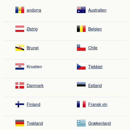
andorra
Australien
Østrig
Belgien
Brunei
Chile
Kroatien
Tjekkiet
Danmark
Estland
Finland
Fransk vin
Tyskland
Grækenland