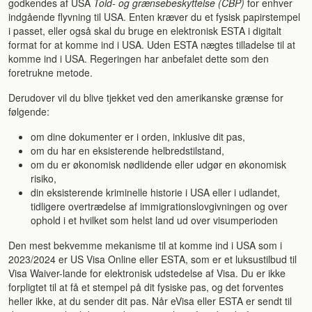
godkendes af USA
Told- og grænsebeskyttelse (CBP)
for enhver
indgående flyvning til USA. Enten kræver du et fysisk papirstempel
i passet, eller også skal du bruge en elektronisk ESTA i digitalt
format for at komme ind i USA. Uden ESTA nægtes tilladelse til at
komme ind i USA. Regeringen har anbefalet dette som den
foretrukne metode.
Derudover vil du blive tjekket ved den amerikanske grænse for
følgende:
om dine dokumenter er i orden, inklusive dit pas,
om du har en eksisterende helbredstilstand,
om du er økonomisk nødlidende eller udgør en økonomisk
risiko,
din eksisterende kriminelle historie i USA eller i udlandet,
tidligere overtrædelse af immigrationslovgivningen og over
ophold i et hvilket som helst land ud over visumperioden
Den mest bekvemme mekanisme til at komme ind i USA som i
2023/2024 er US Visa Online eller ESTA, som er et luksustilbud til
Visa Waiver-lande for elektronisk udstedelse af Visa. Du er ikke
forpligtet til at få et stempel på dit fysiske pas, og det forventes
heller ikke, at du sender dit pas. Når eVisa eller ESTA er sendt til