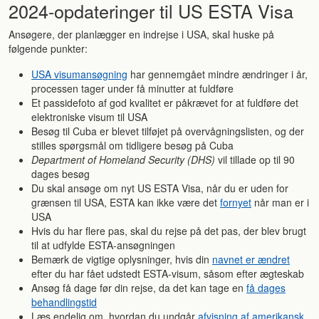
2024-opdateringer til US ESTA Visa
Ansøgere, der planlægger en indrejse i USA, skal huske på
følgende punkter:
USA visumansøgning
har gennemgået mindre ændringer i år,
processen tager under få minutter at fuldføre
Et passidefoto af god kvalitet er påkrævet for at fuldføre det
elektroniske visum til USA
Besøg til Cuba er blevet tilføjet på overvågningslisten, og der
stilles spørgsmål om tidligere besøg på Cuba
Department of Homeland Security (DHS)
vil tillade op til 90
dages besøg
Du skal ansøge om nyt US ESTA Visa, når du er uden for
grænsen til USA, ESTA kan ikke være det
fornyet
når man er i
USA
Hvis du har flere pas, skal du rejse på det pas, der blev brugt
til at udfylde ESTA-ansøgningen
Bemærk de vigtige oplysninger, hvis din
navnet er ændret
efter du har fået udstedt ESTA-visum, såsom efter ægteskab
Ansøg få dage før din rejse, da det kan tage en
få dages
behandlingstid
Læs endelig om, hvordan du undgår
afvisning af amerikansk