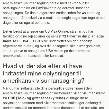
amerikanske visumansøgning betale med et kredit- eller
betalingskort eller en PayPal-konto og derefter indsende
ansøgningen. De fleste afgørelser træffes inden for 48 timer, og
ansøgeren får besked via e-mail, men nogle sager kan tage et par
dage eller en uge at behandle.
Det er bedst at ansøge om US Visa Online, så snart du har
færdiggjort dine rejseplaner og senest
72 timer før din planlagte
indrejse til USA
. Du vil blive underrettet om den endelige
afgørelse via e-mail, og hvis din ansøgning ikke bliver godkendt,
kan du prøve at ansøge om USA-visum på din nærmeste
amerikanske ambassade eller konsulat.
Hvad vil der ske efter at have
indtastet mine oplysninger til
amerikansk visumansøgning?
Når du har indtastet alle dine personlige oplysninger i den
amerikanske visumansøgning onlineformular, vil en visumansvarlig
fra
CBP (Told- og grænsebeskyttelse)
vil bruge disse
oplysninger sammen med sikkerhedsforanstaltninger omkring dit
oprindelsesland og gennem Interpols databaser til at beslutte, om