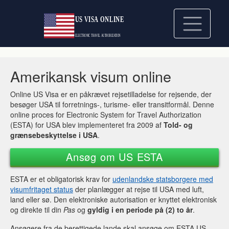
Amerikansk visum online
Online US Visa er en påkrævet rejsetilladelse for rejsende, der
besøger USA til forretnings-, turisme- eller transitformål. Denne
online proces for Electronic System for Travel Authorization
(ESTA) for USA blev implementeret fra 2009 af
Told- og
grænsebeskyttelse i USA
.
Ansøg om US ESTA
ESTA er et obligatorisk krav for
udenlandske statsborgere med
visumfritaget status
der planlægger at rejse til USA med luft,
land eller sø. Den elektroniske autorisation er knyttet elektronisk
og direkte til din
Pas
og
gyldig i en periode på (2) to år
.
Ansøgere fra de berettigede lande skal ansøge om ESTA US