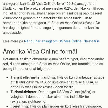
ansøgeren kan få US Visa Online eller ej. 99.8% ansøgere er
tilladt, kun en lille brøkdel af mennesker 0.2%, der ikke kan tillades
ind i et land for eVisa, skal ansøge om en almindelig papirbaseret
visumproces gennem den amerikanske ambassade. Disse
personer er ikke berettiget til et America Visa Online (eVisa). De
har dog mulighed for at ansøge igen gennem den amerikanske
ambassade.
Læs mere på
Når du har ansøgt om US Visa Online: Næste trin
Amerika Visa Online formål
Det amerikanske elektroniske visum har fire typer, eller med andre
ord, du kan ansøge om America Visa Online, når formålet med dit
besøg i landet er et af følgende:
Transit eller mellemlanding
: Hvis du kun planlægger at tage
et tilslutningsfly fra USA og ikke ønsker at rejse til USA, er
dette US Visa Online (eVisa) ideelt for dig.
Turistaktiviteter
: Denne type US Visa Online (eVisa) er
velegnet til dem, der ønsker at komme ind i USA for
rekreation, sightseeing.
Forretning
: Hvis du planlægger en kort rejse fra Singapore,