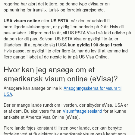
regering har gjort det lettere, og denne type eVisa er en
opmuntring for transit-, turist- og forretningsrejsende.
USA visum online
eller
US ESTA
, når den er udstedt til
berettigede statsborgere, er gyldig i en periode på 2 år. Hvis dit
pas udløber tidligere end to år, vil US ESTA Visa i så fald udløbe på
datoen for dit pas. Selvom US ESTA Visa er gyldigt i to år, er
tilladelsen til at opholde sig i USA
kun gyldig i 90 dage i træk
.
Hvis passet er gyldigt i to eller flere år, har du lov til at komme ind
flere gange i løbet af de næste to år på US Visa Online.
Hvor kan jeg ansøge om et
amerikansk visum online (eVisa)?
Ansøgere kan ansøge online kl
Ansøgningsskema for visum til
USA
.
Der er mange lande rundt om i verden, der tilbyder eVisa, USA er
et af dem. Du skal være fra en
Visumfritagelsesland
for at kunne
anskaffe et America Visa Online (eVisa).
Flere lande føjes konstant til listen over lande, der kan benytte
fordelen ved at få elektronisk amerikansk visum også kendt som