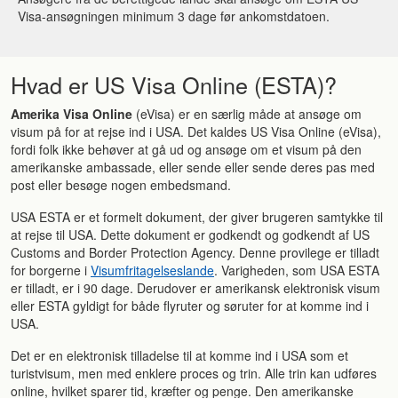
Visa-ansøgningen minimum 3 dage før ankomstdatoen.
Hvad er US Visa Online (ESTA)?
Amerika Visa Online
(eVisa) er en særlig måde at ansøge om
visum på for at rejse ind i USA. Det kaldes US Visa Online (eVisa),
fordi folk ikke behøver at gå ud og ansøge om et visum på den
amerikanske ambassade, eller sende eller sende deres pas med
post eller besøge nogen embedsmand.
USA ESTA er et formelt dokument, der giver brugeren samtykke til
at rejse til USA. Dette dokument er godkendt og godkendt af US
Customs and Border Protection Agency. Denne provilege er tilladt
for borgerne i
Visumfritagelseslande
. Varigheden, som USA ESTA
er tilladt, er i 90 dage. Derudover er amerikansk elektronisk visum
eller ESTA gyldigt for både flyruter og søruter for at komme ind i
USA.
Det er en elektronisk tilladelse til at komme ind i USA som et
turistvisum, men med enklere proces og trin. Alle trin kan udføres
online, hvilket sparer tid, kræfter og penge. Den amerikanske