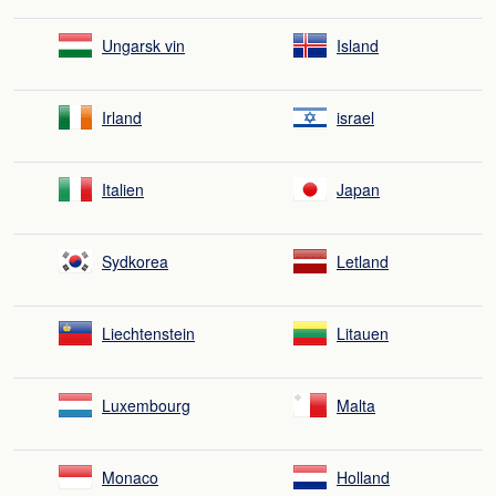
Ungarsk vin
Island
Irland
israel
Italien
Japan
Sydkorea
Letland
Liechtenstein
Litauen
Luxembourg
Malta
Monaco
Holland