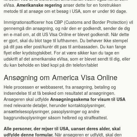
eVisa.
Amerikanske regering
anser dette for en foretrukken
metode til at ansøge om et besøg i USA, som er under 90 dage.
Immigrationsofficerer hos CBP (Customs and Border Protection) vil
gennemgå din ansøgning, og når den er godkendt, sender de dig
en e-mail om, at dit US Visa Online er blevet godkendt. Når dette
er gjort, skal du blot tage til lufthavnen. Du behøver ikke stempel
på dit pas eller post/kurér dit pas til ambassaden. Du kan fange
flyet eller krydstogtskibet. For at være sikker kan du tage en
udskrift af det amerikanske eVisa, som er blevet sendt til dig, eller
du kan beholde en blød kopi på din telefon/tablet
Ansøgning om America Visa Online
Hele processen er webbaseret, fra ansøgning, betaling og
indsendelse til at få besked om resultatet af ansøgningen.
Ansøgeren skal udfylde
Ansøgningsskema for visum til USA
med relevante detaljer, herunder kontaktoplysninger,
ansættelsesoplysninger, pasoplysninger og andre
baggrundsoplysninger såsom helbred og straffeattest.
Alle personer, der rejser til USA, uanset deres alder, skal
udfylde denne formular.
Når ansøgeren er udfyldt, skal den