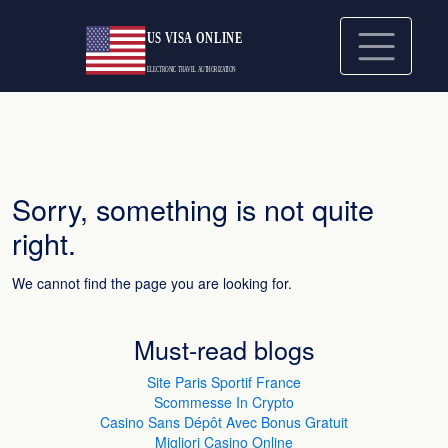
Sorry, something is not quite
right.
We cannot find the page you are looking for.
Must-read blogs
Site Paris Sportif France
Scommesse In Crypto
Casino Sans Dépôt Avec Bonus Gratuit
Migliori Casino Online