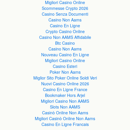
Migliori Casino Online
Scommesse Crypto 2026
Casino Senza Documenti
Casino Non Aams
Casino En Ligne
Crypto Casino Online
Casino Non AAMS Affidabile
Btc Casino
Casino Non Aams
Nouveau Casino En Ligne
Migliori Casino Online
Casino Esteri
Poker Non Aams
Miglior Sito Poker Online Soldi Veri
Nuovi Casino Online 2026
Casino En Ligne France
Bookmaker Hors Arjel
Migliori Casino Non AAMS
Slots Non AAMS
Casinò Online Non Aams
Migliori Casinò Online Non Aams
Casino En Ligne Francais