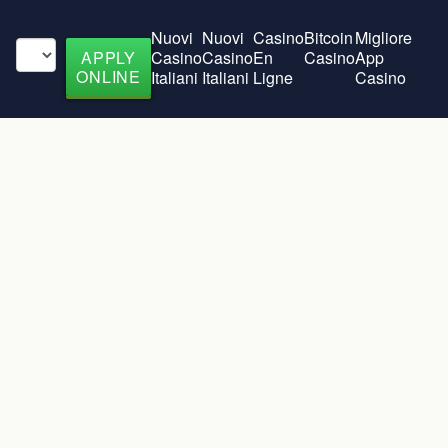
Nuovi
Nuovi
Casino
Bitcoin
Migliore
APPLY
Casino
Casino
En
Casino
App
ONLINE
Italiani
Italiani
Ligne
Casino