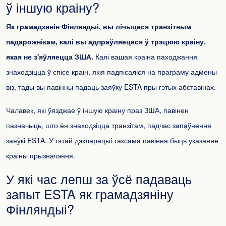
ў іншую краіну?
Як грамадзянін Фінляндыі, вы лічыцеся транзітным
падарожнікам, калі вы адпраўляецеся ў трэцюю краіну,
якая не з'яўляецца ЗША.
Калі вашая краіна паходжання
знаходзіцца ў спісе краін, якія падпісаліся на праграму адмены
віз, тады вы павінны падаць заяўку ESTA пры гэтых абставінах.
Чалавек, які ўязджае ў іншую краіну праз ЗША, павінен
пазначыць, што ён знаходзіцца транзітам, падчас запаўнення
заяўкі ESTA. У гэтай дэкларацыі таксама павінна быць указанне
краіны прызначэння.
У які час лепш за ўсё падаваць
запыт ESTA як грамадзяніну
Фінляндыі?