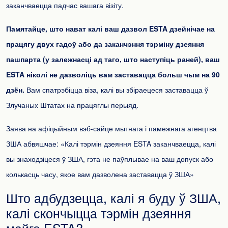
заканчваецца падчас вашага візіту.
Памятайце, што нават калі ваш дазвол ESTA дзейнічае на
працягу двух гадоў або да заканчэння тэрміну дзеяння
пашпарта (у залежнасці ад таго, што наступіць раней), ваш
ESTA ніколі не дазволіць вам заставацца больш чым на 90
дзён.
Вам спатрэбіцца віза, калі вы збіраецеся заставацца ў
Злучаных Штатах на працяглы перыяд.
Заява на афіцыйным вэб-сайце мытнага і памежнага агенцтва
ЗША абвяшчае: «Калі тэрмін дзеяння ESTA заканчваецца, калі
вы знаходзіцеся ў ЗША, гэта не паўплывае на ваш допуск або
колькасць часу, якое вам дазволена заставацца ў ЗША»
Што адбудзецца, калі я буду ў ЗША,
калі скончыцца тэрмін дзеяння