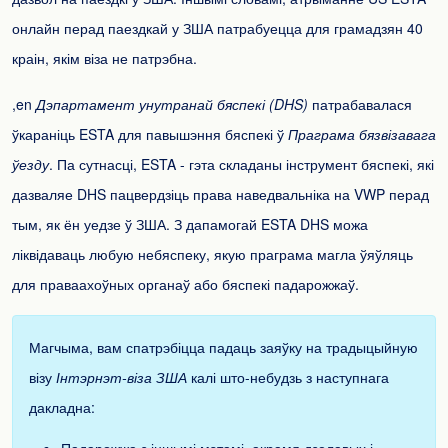
онлайн перад паездкай у ЗША патрабуецца для грамадзян 40
краін, якім віза не патрэбна.
,en
Дэпартамент унутранай бяспекі (DHS)
патрабавалася
ўкараніць ESTA для павышэння бяспекі ў
Праграма бязвізавага
ўезду
. Па сутнасці, ESTA - гэта складаны інструмент бяспекі, які
дазваляе DHS пацвердзіць права наведвальніка на VWP перад
тым, як ён уедзе ў ЗША. З дапамогай ESTA DHS можа
ліквідаваць любую небяспеку, якую праграма магла ўяўляць
для праваахоўных органаў або бяспекі падарожжаў.
Магчыма, вам спатрэбіцца падаць заяўку на традыцыйную
візу
Інтэрнэт-віза ЗША
калі што-небудзь з наступнага
дакладна: