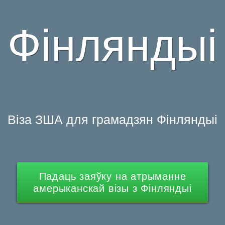
Фінляндыі
Віза ЗША для грамадзян Фінляндыі
Падаць заяўку на атрыманне
амерыканскай візы з Фінляндыі