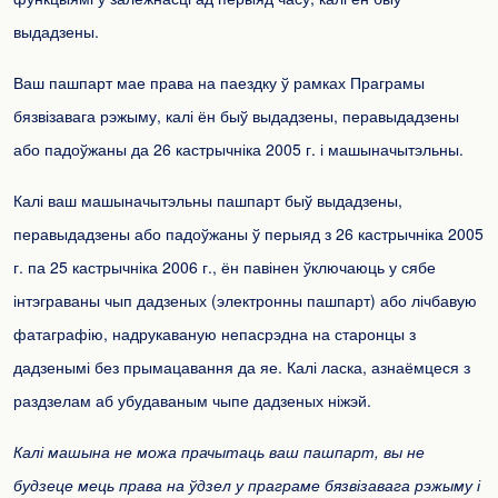
выдадзены.
Ваш пашпарт мае права на паездку ў рамках Праграмы
бязвізавага рэжыму, калі ён быў выдадзены, перавыдадзены
або падоўжаны да 26 кастрычніка 2005 г. і машыначытэльны.
Калі ваш машыначытэльны пашпарт быў выдадзены,
перавыдадзены або падоўжаны ў перыяд з 26 кастрычніка 2005
г. па 25 кастрычніка 2006 г., ён павінен ўключаюць у сябе
інтэграваны чып дадзеных (электронны пашпарт) або лічбавую
фатаграфію, надрукаваную непасрэдна на старонцы з
дадзенымі без прымацавання да яе. Калі ласка, азнаёмцеся з
раздзелам аб убудаваным чыпе дадзеных ніжэй.
Калі машына не можа прачытаць ваш пашпарт, вы не
будзеце мець права на ўдзел у праграме бязвізавага рэжыму і