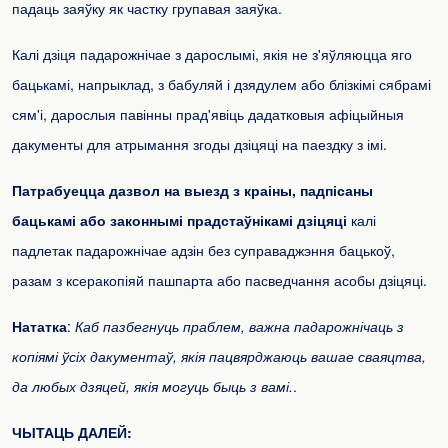
падаць заяўку як частку групавая заяўка.
Калі дзіця падарожнічае з дарослымі, якія не з'яўляюцца яго
бацькамі, напрыклад, з бабуляй і дзядулем або блізкімі сябрамі
сям'і, дарослыя павінны прад'явіць дадатковыя афіцыйныя
дакументы для атрымання згоды дзіцяці на паездку з імі.
Патрабуецца дазвол на выезд з краіны, падпісаны
бацькамі або законнымі прадстаўнікамі дзіцяці
калі
падлетак падарожнічае адзін без суправаджэння бацькоў,
разам з ксеракопіяй пашпарта або пасведчання асобы дзіцяці.
Нататка
:
Каб пазбегнуць праблем, важна падарожнічаць з
копіямі ўсіх дакументаў, якія пацвярджаюць вашае сваяцтва,
да любых дзяцей, якія могуць быць з вамі.
.
ЧЫТАЦЬ ДАЛЕЙ: