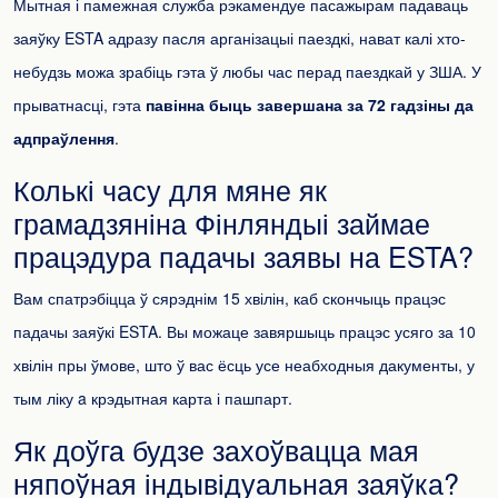
Мытная і памежная служба рэкамендуе пасажырам падаваць
заяўку ESTA адразу пасля арганізацыі паездкі, нават калі хто-
небудзь можа зрабіць гэта ў любы час перад паездкай у ЗША. У
прыватнасці, гэта
павінна быць завершана за 72 гадзіны да
адпраўлення
.
Колькі часу для мяне як
грамадзяніна Фінляндыі займае
працэдура падачы заявы на ESTA?
Вам спатрэбіцца ў сярэднім 15 хвілін, каб скончыць працэс
падачы заяўкі ESTA. Вы можаце завяршыць працэс усяго за 10
хвілін пры ўмове, што ў вас ёсць усе неабходныя дакументы, у
тым ліку a крэдытная карта і пашпарт.
Як доўга будзе захоўвацца мая
няпоўная індывідуальная заяўка?