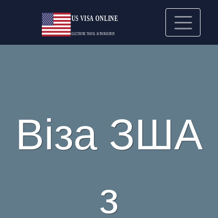
Віза ЗША
з