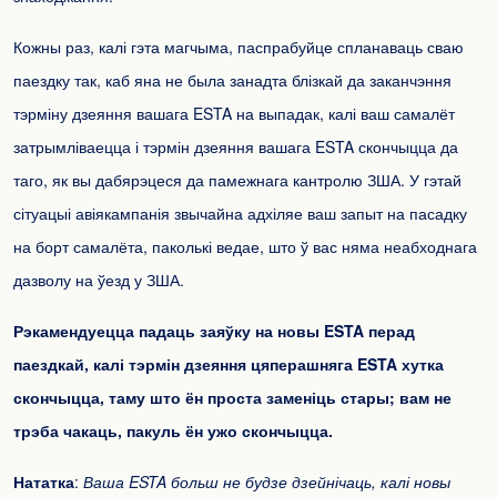
Кожны раз, калі гэта магчыма, паспрабуйце спланаваць сваю
паездку так, каб яна не была занадта блізкай да заканчэння
тэрміну дзеяння вашага ESTA на выпадак, калі ваш самалёт
затрымліваецца і тэрмін дзеяння вашага ESTA скончыцца да
таго, як вы дабярэцеся да памежнага кантролю ЗША. У гэтай
сітуацыі авіякампанія звычайна адхіляе ваш запыт на пасадку
на борт самалёта, паколькі ведае, што ў вас няма неабходнага
дазволу на ўезд у ЗША.
Рэкамендуецца падаць заяўку на новы ESTA перад
паездкай, калі тэрмін дзеяння цяперашняга ESTA хутка
скончыцца, таму што ён проста заменіць стары; вам не
трэба чакаць, пакуль ён ужо скончыцца.
Нататка
:
Ваша ESTA больш не будзе дзейнічаць, калі новы