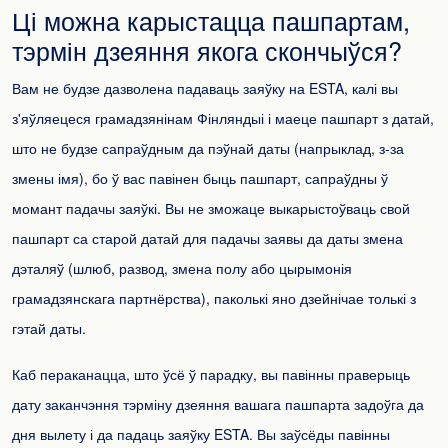
Ці можна карыстацца пашпартам,
тэрмін дзеяння якога скончыўся?
Вам не будзе дазволена падаваць заяўку на ESTA, калі вы
з'яўляецеся грамадзянінам Фінляндыі і маеце пашпарт з датай,
што не будзе сапраўдным да пэўнай даты (напрыклад, з-за
змены імя), бо ў вас павінен быць пашпарт, сапраўдны ў
момант падачы заяўкі. Вы не зможаце выкарыстоўваць свой
пашпарт са старой датай для падачы заявы да даты змена
дэталяў (шлюб, развод, змена полу або цырымонія
грамадзянскага партнёрства), паколькі яно дзейнічае толькі з
гэтай даты.
Каб пераканацца, што ўсё ў парадку, вы павінны праверыць
дату заканчэння тэрміну дзеяння вашага пашпарта задоўга да
дня вылету і да падаць заяўку ESTA. Вы заўсёды павінны