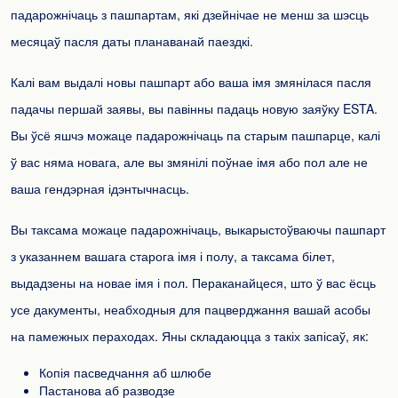
падарожнічаць з пашпартам, які дзейнічае не менш за шэсць
месяцаў пасля даты планаванай паездкі.
Калі вам выдалі новы пашпарт або ваша імя змянілася пасля
падачы першай заявы, вы павінны падаць новую заяўку ESTA.
Вы ўсё яшчэ можаце падарожнічаць па старым пашпарце, калі
ў вас няма новага, але вы змянілі поўнае імя або пол але не
ваша гендэрная ідэнтычнасць.
Вы таксама можаце падарожнічаць, выкарыстоўваючы пашпарт
з указаннем вашага старога імя і полу, а таксама білет,
выдадзены на новае імя і пол. Пераканайцеся, што ў вас ёсць
усе дакументы, неабходныя для пацверджання вашай асобы
на памежных пераходах. Яны складаюцца з такіх запісаў, як:
Копія пасведчання аб шлюбе
Пастанова аб разводзе