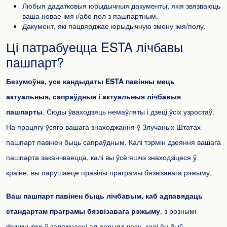
Любыя дадатковыя юрыдычныя дакументы, якія звязваюць
ваша новае імя і/або пол з пашпартным.
Дакумент, які пацвярджае юрыдычную змену імя/полу.
Ці патрабуецца ESTA лічбавы
пашпарт?
Безумоўна, усе кандыдаты ESTA павінны мець
актуальныя, сапраўдныя і актуальныя лічбавыя
пашпарты
. Сюды ўваходзяць немаўляты і дзеці ўсіх узростаў.
На працягу ўсяго вашага знаходжання ў Злучаных Штатах
пашпарт павінен быць сапраўдным. Калі тэрмін дзеяння вашага
пашпарта заканчваецца, калі вы ўсё яшчэ знаходзіцеся ў
краіне, вы парушаеце правілы праграмы бязвізавага рэжыму.
Ваш пашпарт павінен быць лічбавым, каб адпавядаць
стандартам праграмы бязвізавага рэжыму
, з рознымі
функцыямі ў залежнасці ад перыяд часу, калі ён быў