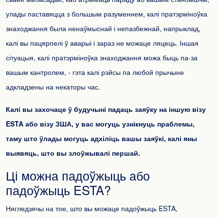
улады паставяцца з большым разуменнем, калі пратэрміноўка
знаходжання была ненаўмыснай і непазбежнай, напрыклад,
калі вы пацярпелі ў аварыі і зараз не можаце ляцець. Іншая
сітуацыя, калі пратэрміноўка знаходжання можа быць па-за
вашым кантролем, - гэта калі рэйсы па любой прычыне
адкладзены на некаторы час.
Калі вы захочаце ў будучыні падаць заяўку на іншую візу
ESTA або візу ЗША, у вас могуць узнікнуць праблемы,
таму што ўлады могуць адхіліць вашы заяўкі, калі яны
выявяць, што вы злоўжывалі першай.
Ці можна падоўжыць або
падоўжыць ESTA?
Нягледзячы на ​​тое, што вы можаце падоўжыць ESTA,