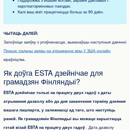
Падарожжа з іншымі мэтамі, акрамя дзелавых і
кароткатэрміновых паездак.
Калі ваш візіт працягнецца больш за 90 дзён.
ЧЫТАЦЬ ДАЛЕЙ:
Запоўніце заяўку з упэўненасцю, выканаўшы наступныя дзеянні
Працэс падачы заявы на атрыманне візы ў ЗША онлайн
кіраўніцтва.
Як доўга ESTA дзейнічае для
грамадзян Фінляндыі?
ESTA дзейнічае толькі на працягу двух гадоў з даты
атрымання дазволу або да дня заканчэння тэрміну дзеяння
вашага пашпарта, у залежнасці ад таго, што наступіць
раней. Як грамадзянін Фінляндыі вы можаце карыстацца
гэтай візай ESTA на працягу двух гадоў
. Дата дазволу