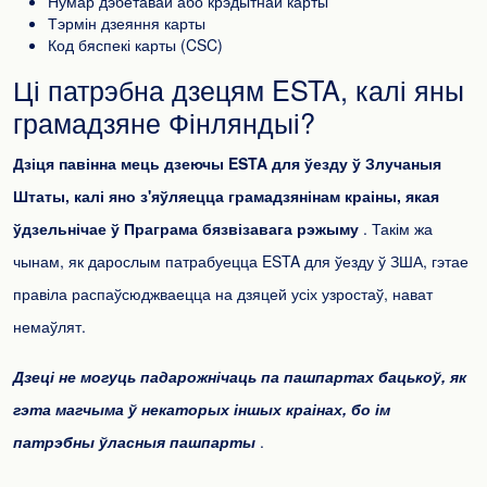
Нумар дэбетавай або крэдытнай карты
Тэрмін дзеяння карты
Код бяспекі карты (CSC)
Ці патрэбна дзецям ESTA, калі яны
грамадзяне Фінляндыі?
Дзіця павінна мець дзеючы ESTA для ўезду ў Злучаныя
Штаты, калі яно з'яўляецца грамадзянінам краіны, якая
ўдзельнічае ў Праграма бязвізавага рэжыму
. Такім жа
чынам, як дарослым патрабуецца ESTA для ўезду ў ЗША, гэтае
правіла распаўсюджваецца на дзяцей усіх узростаў, нават
немаўлят.
Дзеці не могуць падарожнічаць па пашпартах бацькоў, як
гэта магчыма ў некаторых іншых краінах, бо ім
патрэбны ўласныя пашпарты
.