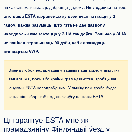
яшчэ ёсць магчымасць дабрацца дадому.
Нягледзячы на ​​тое,
што ваша ESTA па-ранейшаму дзейнічае на працягу 2
гадоў, важна разумець, што гэта не дае дазволу
наведвальнікам застацца ў ЗША так доўга. Ваш час у ЗША
не павінен перавышаць 90 дзён, каб адпавядаць
стандартам VWP.
Змена любой інфармацыі ў вашым пашпарце, у тым ліку
вашага імя, полу або краіны грамадзянства, зробіць ваш
існуючы ESTA несапраўдным. У выніку вам трэба будзе
заплаціць збор, каб падаць заяўку на новы ESTA.
Ці гарантуе ESTA мне як
грамадзяніну Фінляндыі ўезд у