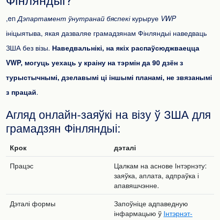
,en
Дэпартамент ўнутранай бяспекі
курыруе
VWP
ініцыятыва, якая дазваляе грамадзянам Фінляндыі наведваць
ЗША без візы.
Наведвальнікі, на якіх распаўсюджваецца
VWP, могуць уехаць у краіну на тэрмін да 90 дзён з
турыстычнымі, дзелавымі ці іншымі планамі, не звязанымі
з працай
.
Агляд онлайн-заяўкі на візу ў ЗША для
грамадзян Фінляндыі:
Крок
дэталі
Працэс
Цалкам на аснове Інтэрнэту:
заяўка, аплата, адпраўка і
апавяшчэнне.
Дэталі формы
Запоўніце адпаведную
інфармацыю ў
Інтэрнэт-