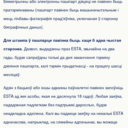
Біяметрычны або электронны пашпарт дзіцяці не павінен быць
пратэрмінаваны (пашпарт павінен быць машыначытэльным і
мець лічбавы фатаграфія прад'яўніка, уключаная ў старонку
біяграфічных даных).
Для штампа ў пашпарце павінна быць хаця б адна чыстая
старонка
. Дазвол, выдадзены праз ESTA, звычайна на два
гады, будзе сапраўдны толькі да дня заканчэння тэрміну
дзеяння пашпарта, калі тэрмін прыдатнасці - на працягу шасці
месяцаў.
Адзін з бацькоў або іншы адказны паўналетні павінен запоўніць
ESTA ад імя асобы, якая не дасягнула 18 гадоў. Любая заяўка,
пададзеная падлеткам без падтрымкі дарослых, будзе
неадкладна адхілена. Калі вы падаеце заяўку на некалькі ESTA
адначасова, напрыклад, на сямейны адпачынак, вы можаце