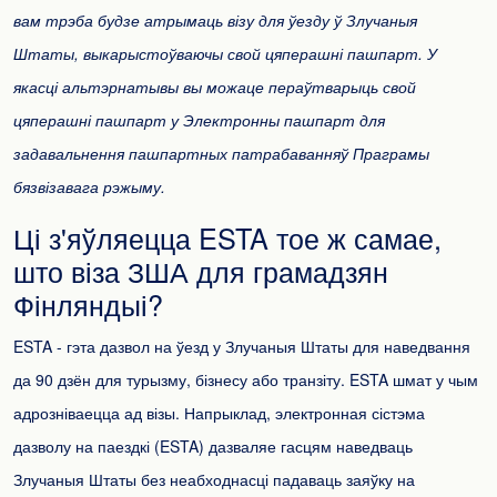
вам трэба будзе атрымаць візу для ўезду ў Злучаныя
Штаты, выкарыстоўваючы свой цяперашні пашпарт. У
якасці альтэрнатывы вы можаце пераўтварыць свой
цяперашні пашпарт у Электронны пашпарт для
задавальнення пашпартных патрабаванняў Праграмы
бязвізавага рэжыму.
Ці з'яўляецца ESTA тое ж самае,
што віза ЗША для грамадзян
Фінляндыі?
ESTA - гэта дазвол на ўезд у Злучаныя Штаты для наведвання
да 90 дзён для турызму, бізнесу або транзіту. ESTA шмат у чым
адрозніваецца ад візы. Напрыклад, электронная сістэма
дазволу на паездкі (ESTA) дазваляе гасцям наведваць
Злучаныя Штаты без неабходнасці падаваць заяўку на