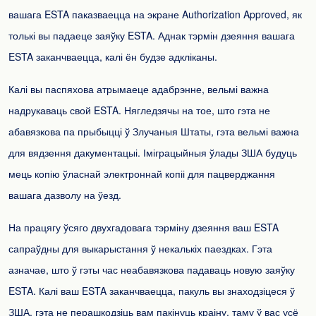
вашага ESTA паказваецца на экране Authorization Approved, як
толькі вы падаеце заяўку ESTA. Аднак тэрмін дзеяння вашага
ESTA заканчваецца, калі ён будзе адкліканы.
Калі вы паспяхова атрымаеце адабрэнне, вельмі важна
надрукаваць свой ESTA. Нягледзячы на ​​тое, што гэта не
абавязкова па прыбыцці ў Злучаныя Штаты, гэта вельмі важна
для вядзення дакументацыі. Іміграцыйныя ўлады ЗША будуць
мець копію ўласнай электроннай копіі для пацверджання
вашага дазволу на ўезд.
На працягу ўсяго двухгадовага тэрміну дзеяння ваш ESTA
сапраўдны для выкарыстання ў некалькіх паездках. Гэта
азначае, што ў гэты час неабавязкова падаваць новую заяўку
ESTA. Калі ваш ESTA заканчваецца, пакуль вы знаходзіцеся ў
ЗША, гэта не перашкодзіць вам пакінуць краіну, таму ў вас усё