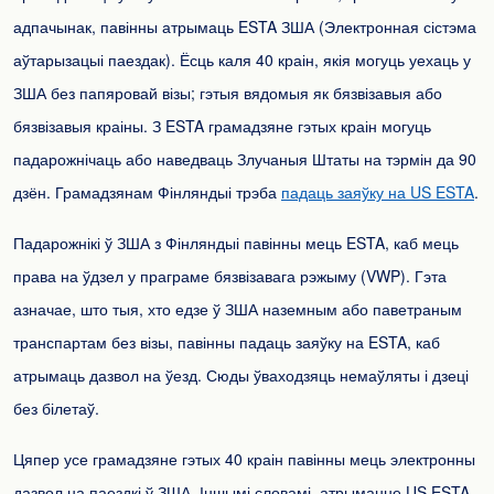
адпачынак, павінны атрымаць ESTA ЗША (Электронная сістэма
аўтарызацыі паездак). Ёсць каля 40 краін, якія могуць уехаць у
ЗША без папяровай візы; гэтыя вядомыя як бязвізавыя або
бязвізавыя краіны. З ESTA грамадзяне гэтых краін могуць
падарожнічаць або наведваць Злучаныя Штаты на тэрмін да 90
дзён. Грамадзянам Фінляндыі трэба
падаць заяўку на US ESTA
.
Падарожнікі ў ЗША з Фінляндыі павінны мець ESTA, каб мець
права на ўдзел у праграме бязвізавага рэжыму (VWP). Гэта
азначае, што тыя, хто едзе ў ЗША наземным або паветраным
транспартам без візы, павінны падаць заяўку на ESTA, каб
атрымаць дазвол на ўезд. Сюды ўваходзяць немаўляты і дзеці
без білетаў.
Цяпер усе грамадзяне гэтых 40 краін павінны мець электронны
дазвол на паездкі ў ЗША. Іншымі словамі, атрыманне US ESTA