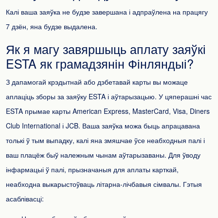
Калі ваша заяўка не будзе завершана і адпраўлена на працягу
7 дзён, яна будзе выдалена.
Як я магу завяршыць аплату заяўкі
ESTA як грамадзянін Фінляндыі?
З дапамогай крэдытнай або дэбетавай карты вы можаце
аплаціць зборы за заяўку ESTA і аўтарызацыю. У цяперашні час
ESTA прымае карты American Express, MasterCard, Visa, Diners
Club International і JCB. Ваша заяўка можа быць апрацавана
толькі ў тым выпадку, калі яна змяшчае ўсе неабходныя палі і
ваш плацёж быў належным чынам аўтарызаваны. Для ўводу
інфармацыі ў палі, прызначаныя для аплаты карткай,
неабходна выкарыстоўваць літарна-лічбавыя сімвалы. Гэтыя
асаблівасці: