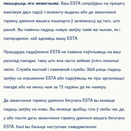
пашырыць яго немагчыма
. Ваш ESTA сапраўдны на працягу
максімум двух гадоў з моманту выдачы або да заканчэння
тэрміну дзеяння вашага пашпарта ў залежнасці ад таго, што
раней. Вы павінны падаць новую заяўку такім жа чынам, як і
папярэднюю, каб аднавіць вашу ESTA.
Працэдура падаўжэння ESTA не павінна паўплываць на ваш
расклад паездак, таму што яна часта займае ўсяго некалькі
хвілін. Служба мытнай і памежнай службы ЗША раіць падаць
заяўку на атрыманне ESTA або падоўжыць яе пры арганізацыі
паездкі або не менш чым за 72 гадзіны да яе намеру.
Да заканчэння тэрміну дзеяння бягучага ESTA вы можаце
падаць заяўку на новы. Вы можаце зрабіць гэта ў любы час да,
у або пасля даты заканчэння тэрміну дзеяння вашага бягучага
ESTA. Калі вы бачыце наступнае паведамленне: