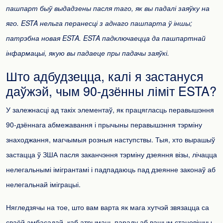
пашпарт быў выдадзены пасля таго, як вы падалі заяўку на
яго. ESTA нельга перанесці з аднаго пашпарта ў іншы;
патрэбна новая ESTA. ESTA падключаецца да пашпартнай
інфармацыі, якую вы падаеце пры падачы заяўкі.
Што адбудзецца, калі я застануся
даўжэй, чым 90-дзённы ліміт ESTA?
У залежнасці ад такіх элементаў, як працягласць перавышэння
90-дзённага абмежавання і прычыны перавышэння тэрміну
знаходжання, магчымыя розныя наступствы. Тыя, хто вырашыў
застацца ў ЗША пасля заканчэння тэрміну дзеяння візы, лічацца
нелегальнымі імігрантамі і падпадаюць пад дзеянне законаў аб
нелегальнай іміграцыі.
Нягледзячы на ​​тое, што вам варта як мага хутчэй звязацца са
сваёй амбасадай, каб атрымаць параду аб вашым становішчы,