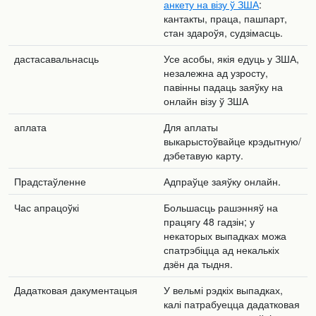
анкету на візу ў ЗША
:
кантакты, праца, пашпарт,
стан здароўя, судзімасць.
дастасавальнасць
Усе асобы, якія едуць у ЗША,
незалежна ад узросту,
павінны падаць заяўку на
онлайн візу ў ЗША
аплата
Для аплаты
выкарыстоўвайце крэдытную/
дэбетавую карту.
Прадстаўленне
Адпраўце заяўку онлайн.
Час апрацоўкі
Большасць рашэнняў на
працягу 48 гадзін; у
некаторых выпадках можа
спатрэбіцца ад некалькіх
дзён да тыдня.
Дадатковая дакументацыя
У вельмі рэдкіх выпадках,
калі патрабуецца дадатковая