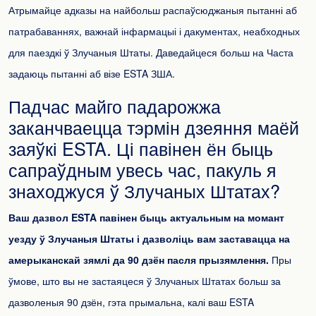
Атрымайце адказы на найбольш распаўсюджаныя пытанні аб
патрабаваннях, важнай інфармацыі і дакументах, неабходных
для паездкі ў Злучаныя Штаты. Даведайцеся больш на
Часта
задаюць пытанні аб візе ESTA ЗША.
Падчас майго падарожжа
заканчваецца тэрмін дзеяння маёй
заяўкі ESTA. Ці павінен ён быць
сапраўдным увесь час, пакуль я
знаходжуся ў Злучаных Штатах?
Ваш дазвол ESTA павінен быць актуальным на момант
уезду ў Злучаныя Штаты і дазволіць вам заставацца на
амерыканскай зямлі да 90 дзён пасля прызямлення.
Пры
ўмове, што вы не застаяцеся ў Злучаных Штатах больш за
дазволеныя 90 дзён, гэта прымальна, калі ваш ESTA