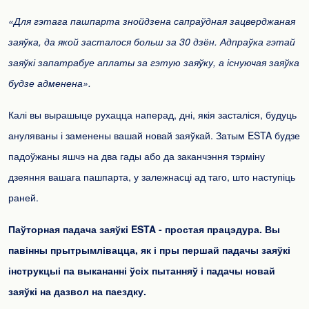
«Для гэтага пашпарта знойдзена сапраўдная зацверджаная
заяўка, да якой засталося больш за 30 дзён. Адпраўка гэтай
заяўкі запатрабуе аплаты за гэтую заяўку, а існуючая заяўка
будзе адменена».
Калі вы вырашыце рухацца наперад, дні, якія засталіся, будуць
ануляваны і заменены вашай новай заяўкай. Затым ESTA будзе
падоўжаны яшчэ на два гады або да заканчэння тэрміну
дзеяння вашага пашпарта, у залежнасці ад таго, што наступіць
раней.
Паўторная падача заяўкі ESTA - простая працэдура. Вы
павінны прытрымлівацца, як і пры першай падачы заяўкі
інструкцыі па выкананні ўсіх пытанняў і падачы новай
заяўкі на дазвол на паездку.