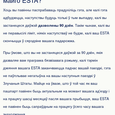
майго ESTA?
Хоць вы павінны паспрабаваць прадухіліць гэта, але калі гэта
адбудзецца, наступствы будуць толькі ў тым выпадку, калі вы
застанецеся даўжэй
дазволены 90 дзён
. Такім чынам, калі вы
не перавысілі ліміт, ніякіх наступстваў не будзе, калі ваш ESTA
скончыцца ў сярэдзіне вашага падарожжа.
Пры ўмове, што вы не застаняцеся даўжэй за 90 дзён, якія
дазваляе вам праграма бязвізавага рэжыму, калі тэрмін
дзеяння вашага ESTA заканчваецца падчас вашай паездкі, гэта
не паўплывае негатыўна на вашы наступныя паездкі ў
Злучаныя Штаты. Майце на ўвазе, што ў той час як ваш
пашпарт павінен быць актуальным на момант вашага ад'езду і
на працягу шасці месяцаў пасля вашага прыбыцця, ваш ESTA
не павінен быць сапраўдным на працягу ўсяго часу вашага
знаходжання.