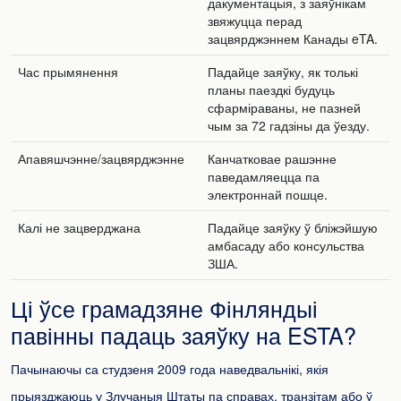
дакументацыя, з заяўнікам
звяжуцца перад
зацвярджэннем Канады eTA.
Час прымянення
Падайце заяўку, як толькі
планы паездкі будуць
сфарміраваны, не пазней
чым за 72 гадзіны да ўезду.
Апавяшчэнне/зацвярджэнне
Канчатковае рашэнне
паведамляецца па
электроннай пошце.
Калі не зацверджана
Падайце заяўку ў бліжэйшую
амбасаду або консульства
ЗША.
Ці ўсе грамадзяне Фінляндыі
павінны падаць заяўку на ESTA?
Пачынаючы са студзеня 2009 года наведвальнікі, якія
прыязджаюць у Злучаныя Штаты па справах, транзітам або ў