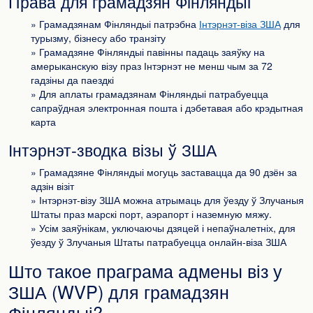
Права для грамадзян Фінляндыі
» Грамадзянам Фінляндыі патрэбна
Інтэрнэт-віза ЗША
для
турызму, бізнесу або транзіту
» Грамадзяне Фінляндыі павінны падаць заяўку на
амерыканскую візу праз Інтэрнэт не менш чым за 72
гадзіны да паездкі
» Для аплаты грамадзянам Фінляндыі патрабуецца
сапраўдная электронная пошта і дэбетавая або крэдытная
карта
Інтэрнэт-зводка візы ў ЗША
» Грамадзяне Фінляндыі могуць заставацца да 90 дзён за
адзін візіт
» Інтэрнэт-візу ЗША можна атрымаць для ўезду ў Злучаныя
Штаты праз марскі порт, аэрапорт і наземную мяжу.
» Усім заяўнікам, уключаючы дзяцей і непаўналетніх, для
ўезду ў Злучаныя Штаты патрабуецца онлайн-віза ЗША
Што такое праграма адмены віз у
ЗША (WVP) для грамадзян
Фінляндыі?