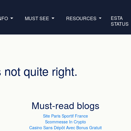
ESTA
INFO
MUST SEE
RESOURCES
STATUS
not quite right.
Must-read blogs
Site Paris Sportif France
Scommesse In Crypto
Casino Sans Dépôt Avec Bonus Gratuit