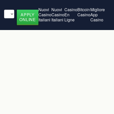
Nuovi
Nuovi
Casino
Bitcoin
Migliore
APPLY
Casino
Casino
En
Casino
App
ONLINE
Italiani
Italiani
Ligne
Casino