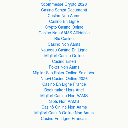
Scommesse Crypto 2026
Casino Senza Documenti
Casino Non Aams
Casino En Ligne
Crypto Casino Online
Casino Non AAMS Affidabile
Btc Casino
Casino Non Aams
Nouveau Casino En Ligne
Migliori Casino Online
Casino Esteri
Poker Non Aams
Miglior Sito Poker Online Soldi Veri
Nuovi Casino Online 2026
Casino En Ligne France
Bookmaker Hors Arjel
Migliori Casino Non AAMS
Slots Non AAMS
Casinò Online Non Aams
Migliori Casinò Online Non Aams
Casino En Ligne Francais