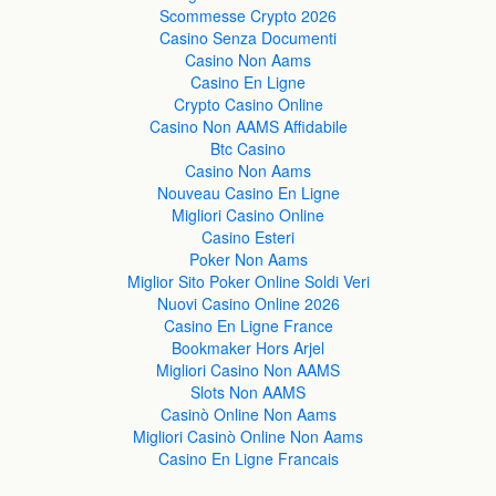
Scommesse Crypto 2026
Casino Senza Documenti
Casino Non Aams
Casino En Ligne
Crypto Casino Online
Casino Non AAMS Affidabile
Btc Casino
Casino Non Aams
Nouveau Casino En Ligne
Migliori Casino Online
Casino Esteri
Poker Non Aams
Miglior Sito Poker Online Soldi Veri
Nuovi Casino Online 2026
Casino En Ligne France
Bookmaker Hors Arjel
Migliori Casino Non AAMS
Slots Non AAMS
Casinò Online Non Aams
Migliori Casinò Online Non Aams
Casino En Ligne Francais