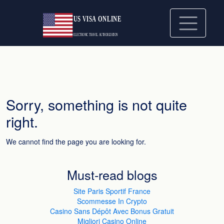
Sorry, something is not quite
right.
We cannot find the page you are looking for.
Must-read blogs
Site Paris Sportif France
Scommesse In Crypto
Casino Sans Dépôt Avec Bonus Gratuit
Migliori Casino Online