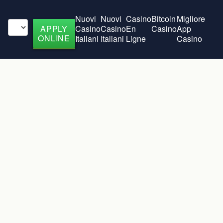
Nuovi
Nuovi
Casino
Bitcoin
Migliore
APPLY
Casino
Casino
En
Casino
App
ONLINE
Italiani
Italiani
Ligne
Casino