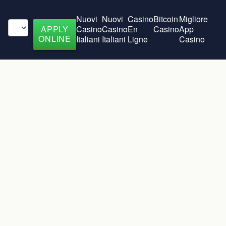
Nuovi
Nuovi
Casino
Bitcoin
Migliore
APPLY
Casino
Casino
En
Casino
App
ONLINE
Italiani
Italiani
Ligne
Casino