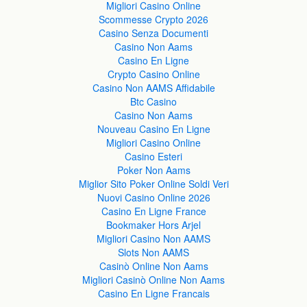
Migliori Casino Online
Scommesse Crypto 2026
Casino Senza Documenti
Casino Non Aams
Casino En Ligne
Crypto Casino Online
Casino Non AAMS Affidabile
Btc Casino
Casino Non Aams
Nouveau Casino En Ligne
Migliori Casino Online
Casino Esteri
Poker Non Aams
Miglior Sito Poker Online Soldi Veri
Nuovi Casino Online 2026
Casino En Ligne France
Bookmaker Hors Arjel
Migliori Casino Non AAMS
Slots Non AAMS
Casinò Online Non Aams
Migliori Casinò Online Non Aams
Casino En Ligne Francais