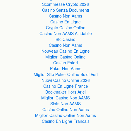
Scommesse Crypto 2026
Casino Senza Documenti
Casino Non Aams
Casino En Ligne
Crypto Casino Online
Casino Non AAMS Affidabile
Btc Casino
Casino Non Aams
Nouveau Casino En Ligne
Migliori Casino Online
Casino Esteri
Poker Non Aams
Miglior Sito Poker Online Soldi Veri
Nuovi Casino Online 2026
Casino En Ligne France
Bookmaker Hors Arjel
Migliori Casino Non AAMS
Slots Non AAMS
Casinò Online Non Aams
Migliori Casinò Online Non Aams
Casino En Ligne Francais