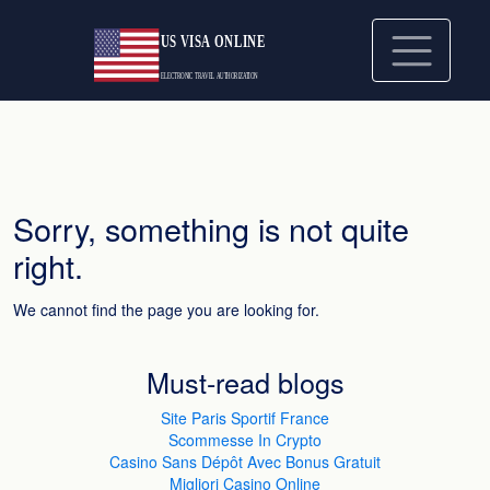
Sorry, something is not quite
right.
We cannot find the page you are looking for.
Must-read blogs
Site Paris Sportif France
Scommesse In Crypto
Casino Sans Dépôt Avec Bonus Gratuit
Migliori Casino Online