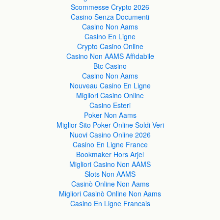
Scommesse Crypto 2026
Casino Senza Documenti
Casino Non Aams
Casino En Ligne
Crypto Casino Online
Casino Non AAMS Affidabile
Btc Casino
Casino Non Aams
Nouveau Casino En Ligne
Migliori Casino Online
Casino Esteri
Poker Non Aams
Miglior Sito Poker Online Soldi Veri
Nuovi Casino Online 2026
Casino En Ligne France
Bookmaker Hors Arjel
Migliori Casino Non AAMS
Slots Non AAMS
Casinò Online Non Aams
Migliori Casinò Online Non Aams
Casino En Ligne Francais