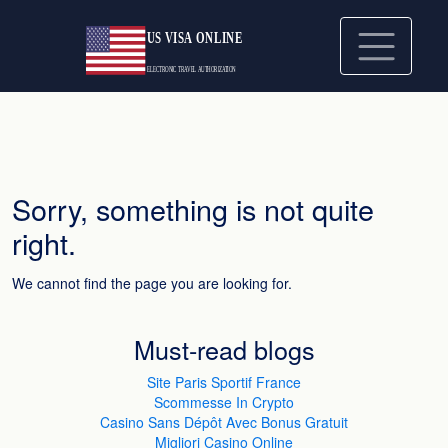
Sorry, something is not quite
right.
We cannot find the page you are looking for.
Must-read blogs
Site Paris Sportif France
Scommesse In Crypto
Casino Sans Dépôt Avec Bonus Gratuit
Migliori Casino Online