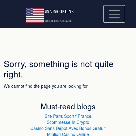
Sorry, something is not quite
right.
We cannot find the page you are looking for.
Must-read blogs
Site Paris Sportif France
Scommesse In Crypto
Casino Sans Dépôt Avec Bonus Gratuit
Migliori Casino Online