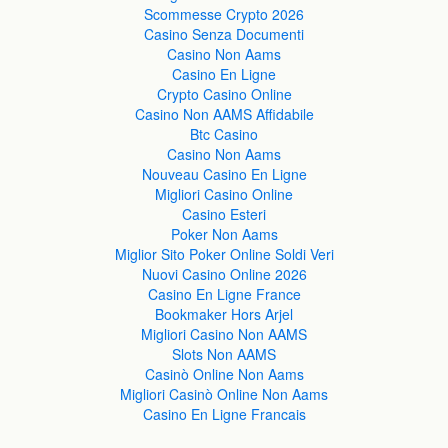
Scommesse Crypto 2026
Casino Senza Documenti
Casino Non Aams
Casino En Ligne
Crypto Casino Online
Casino Non AAMS Affidabile
Btc Casino
Casino Non Aams
Nouveau Casino En Ligne
Migliori Casino Online
Casino Esteri
Poker Non Aams
Miglior Sito Poker Online Soldi Veri
Nuovi Casino Online 2026
Casino En Ligne France
Bookmaker Hors Arjel
Migliori Casino Non AAMS
Slots Non AAMS
Casinò Online Non Aams
Migliori Casinò Online Non Aams
Casino En Ligne Francais