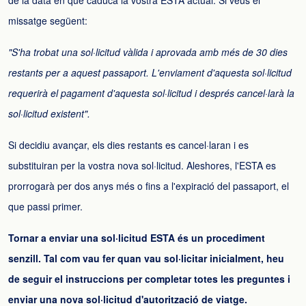
de la data en què caduca la vostra ESTA actual. Si veus el
missatge següent:
"S'ha trobat una sol·licitud vàlida i aprovada amb més de 30 dies
restants per a aquest passaport. L'enviament d'aquesta sol·licitud
requerirà el pagament d'aquesta sol·licitud i després cancel·larà la
sol·licitud existent".
Si decidiu avançar, els dies restants es cancel·laran i es
substituiran per la vostra nova sol·licitud. Aleshores, l'ESTA es
prorrogarà per dos anys més o fins a l'expiració del passaport, el
que passi primer.
Tornar a enviar una sol·licitud ESTA és un procediment
senzill. Tal com vau fer quan vau sol·licitar inicialment, heu
de seguir el instruccions per completar totes les preguntes i
enviar una nova sol·licitud d'autorització de viatge.