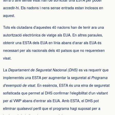
terra o aire sense visat han de sol·licitar una ESTA per poder
accedir-hi. Els nadons i nens sense entrada estan inclosos en
aquest.
Tots els ciutadans d'aquestes 40 nacions han de tenir ara una
autorització electrònica de viatge als EUA. En altres paraules,
obtenir una ESTA dels EUA en línia abans d'anar als EUA és
necessari per als nacionals dels 40 països que no requereixen
visat.
La
Departament de Seguretat Nacional (DHS)
es va requerir que
implementés una ESTA per augmentar la seguretat al
Programa
d'exempció de visat
. En essència, ESTA és una eina de seguretat
sofisticada que permet al DHS confirmar l'elegibilitat d'un visitant
per al VWP abans d'entrar als EUA. Amb ESTA, el DHS pot
eliminar qualsevol perill que el programa hagi suposat per a