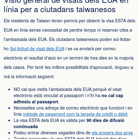
línia per a ciutadans taiwanesos
Els residents de Taiwan tenen permís per obtenir la visa ESTA dels
EUA en línia sense necessitat de perdre temps ni reservar cites a
l'ambaixada dels EUA. Els ciutadans taiwanesos poden sol·licitar-
ho
Sol·licitud de visat dels EUA
i se us enviarà per correu
electrònic el resultat d'això en un termini de tres dies en la majoria
dels casos. Per tenir les millors possibilitats d'aprovació, tingueu a
mà la informació següent:
NO cal que visitis l'ambaixada dels EUA perquè el visat
electrònic està vinculat al passaport i n'hi ha
no cal cap
adhesiu al passaport
.
Necessites una adreça de correu electrònic que funcioni i en
línia
mètode de pagament com la targeta de crèdit o dèbit
.
La visa ESTA dels EUA és vàlida per
90 dies de difusió
continuada
Podeu entrar
diverses vegades
dins de
els propers dos anys
També necessiteu la visa ESTA dels EUA
trànsit des d'un