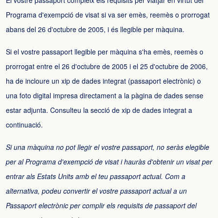
El vostre passaport compleix els requisits per viatjar en virtut del
Programa d'exempció de visat si va ser emès, reemès o prorrogat
abans del 26 d'octubre de 2005, i és llegible per màquina.
Si el vostre passaport llegible per màquina s'ha emès, reemès o
prorrogat entre el 26 d'octubre de 2005 i el 25 d'octubre de 2006,
ha de incloure un xip de dades integrat (passaport electrònic) o
una foto digital impresa directament a la pàgina de dades sense
estar adjunta. Consulteu la secció de xip de dades integrat a
continuació.
Si una màquina no pot llegir el vostre passaport, no seràs elegible
per al Programa d'exempció de visat i hauràs d'obtenir un visat per
entrar als Estats Units amb el teu passaport actual. Com a
alternativa, podeu convertir el vostre passaport actual a un
Passaport electrònic per complir els requisits de passaport del