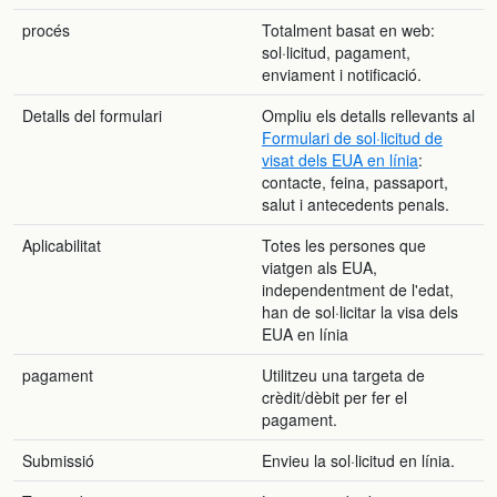
procés
Totalment basat en web:
sol·licitud, pagament,
enviament i notificació.
Detalls del formulari
Ompliu els detalls rellevants al
Formulari de sol·licitud de
visat dels EUA en línia
:
contacte, feina, passaport,
salut i antecedents penals.
Aplicabilitat
Totes les persones que
viatgen als EUA,
independentment de l'edat,
han de sol·licitar la visa dels
EUA en línia
pagament
Utilitzeu una targeta de
crèdit/dèbit per fer el
pagament.
Submissió
Envieu la sol·licitud en línia.