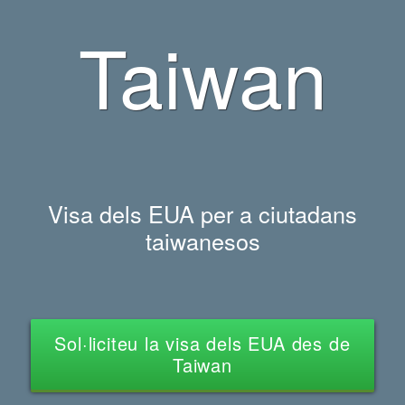
Taiwan
Visa dels EUA per a ciutadans
taiwanesos
Sol·liciteu la visa dels EUA des de
Taiwan