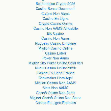
Scommesse Crypto 2026
Casino Senza Documenti
Casino Non Aams
Casino En Ligne
Crypto Casino Online
Casino Non AAMS Affidabile
Btc Casino
Casino Non Aams
Nouveau Casino En Ligne
Migliori Casino Online
Casino Esteri
Poker Non Aams
Miglior Sito Poker Online Soldi Veri
Nuovi Casino Online 2026
Casino En Ligne France
Bookmaker Hors Arjel
Migliori Casino Non AAMS
Slots Non AAMS
Casinò Online Non Aams
Migliori Casinò Online Non Aams
Casino En Ligne Francais