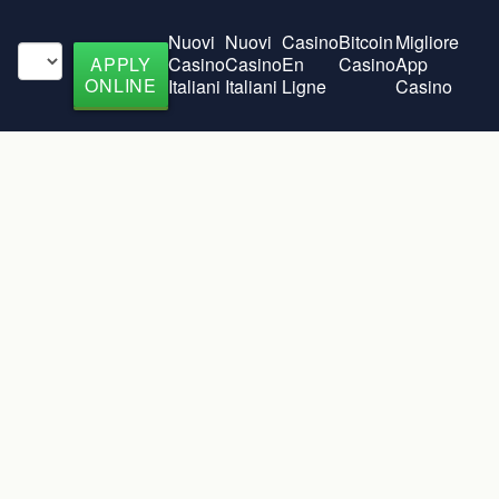
Nuovi
Nuovi
Casino
Bitcoin
Migliore
APPLY
Casino
Casino
En
Casino
App
ONLINE
Italiani
Italiani
Ligne
Casino