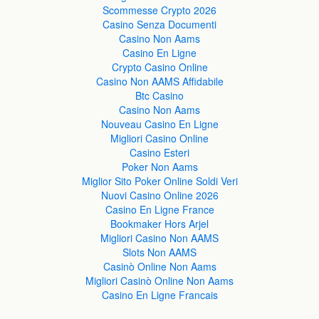
Scommesse Crypto 2026
Casino Senza Documenti
Casino Non Aams
Casino En Ligne
Crypto Casino Online
Casino Non AAMS Affidabile
Btc Casino
Casino Non Aams
Nouveau Casino En Ligne
Migliori Casino Online
Casino Esteri
Poker Non Aams
Miglior Sito Poker Online Soldi Veri
Nuovi Casino Online 2026
Casino En Ligne France
Bookmaker Hors Arjel
Migliori Casino Non AAMS
Slots Non AAMS
Casinò Online Non Aams
Migliori Casinò Online Non Aams
Casino En Ligne Francais