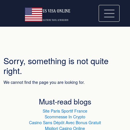
Sorry, something is not quite
right.
We cannot find the page you are looking for.
Must-read blogs
Site Paris Sportif France
Scommesse In Crypto
Casino Sans Dépôt Avec Bonus Gratuit
Migliori Casino Online