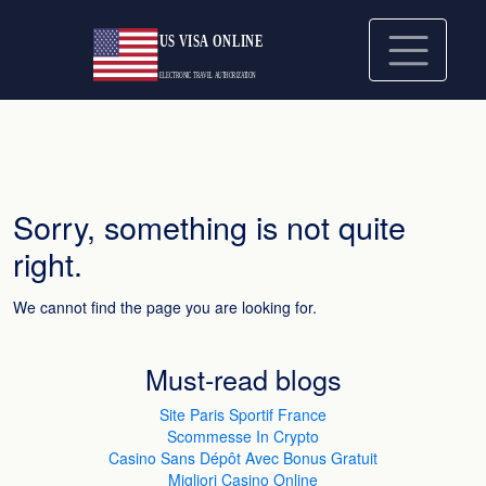
Sorry, something is not quite
right.
We cannot find the page you are looking for.
Must-read blogs
Site Paris Sportif France
Scommesse In Crypto
Casino Sans Dépôt Avec Bonus Gratuit
Migliori Casino Online